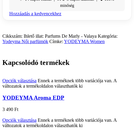
minőség
Hozzáadás a kedvencekhez
Cikkszám:
Ihlető illat: Parfums De Marly - Valaya
Kategória:
Yodeyma Női parfümök
Címke:
YODEYMA Women
Kapcsolódó termékek
Opciók választása
Ennek a terméknek több variációja van. A
változatok a termékoldalon választhatók ki
YODEYMA Aroma EDP
3 490
Ft
Opciók választása
Ennek a terméknek több variációja van. A
változatok a termékoldalon választhatók ki