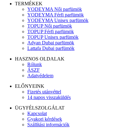
TERMÉKEK
YODEYMA Női parfümök
YODEYMA Férfi parfümök
YODEYMA Unisex parfümök
TOPUP Női parfümök
TOPUP Férfi parfümök
TOPUP Unisex parfümök
Adyan Dubai parfümök
Lattafa Dubai parfümök
HASZNOS OLDALAK
Rólunk
ÁSZF
Adatvédelem
ELŐNYEINK
Fizetés utánvéttel
14 napos visszaküldés
ÜGYFÉLSZOLGÁLAT
Kapcsolat
Gyakori kérdések
Szállítási információk