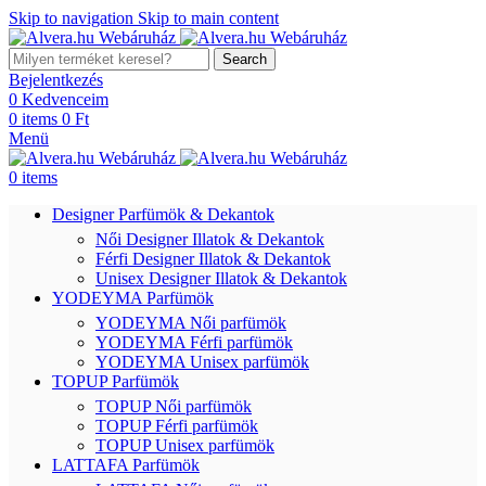
Skip to navigation
Skip to main content
Search
Bejelentkezés
0
Kedvenceim
0
items
0
Ft
Menü
0
items
Designer Parfümök & Dekantok
Női Designer Illatok & Dekantok
Férfi Designer Illatok & Dekantok
Unisex Designer Illatok & Dekantok
YODEYMA Parfümök
YODEYMA Női parfümök
YODEYMA Férfi parfümök
YODEYMA Unisex parfümök
TOPUP Parfümök
TOPUP Női parfümök
TOPUP Férfi parfümök
TOPUP Unisex parfümök
LATTAFA Parfümök