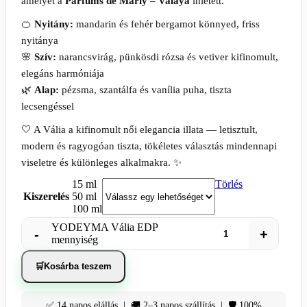
amelyet a
Parfums de Marly – Valaya
ihletett.
🍊
Nyitány:
mandarin és fehér bergamot könnyed, friss
nyitánya
🌸
Szív:
narancsvirág, pünkösdi rózsa és vetiver kifinomult,
elegáns harmóniája
🌿
Alap:
pézsma, szantálfa és vanília puha, tiszta
lecsengéssel
🤍 A Vália a kifinomult női elegancia illata — letisztult,
modern és ragyogóan tiszta, tökéletes választás mindennapi
viseletre és különleges alkalmakra. ✨
15 ml
Törlés
Kiszerelés
50 ml
100 ml
YODEYMA Vália EDP
mennyiség
Kosárba teszem
✅ 14 napos elállás | 🚚 2–3 napos szállítás | 🛡️ 100%