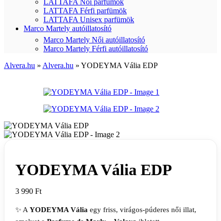
LATTAFA Női parfümök
LATTAFA Férfi parfümök
LATTAFA Unisex parfümök
Marco Martely autóillatosító
Marco Martely Női autóillatosító
Marco Martely Férfi autóillatosító
Alvera.hu
»
Alvera.hu
»
YODEYMA Vália EDP
YODEYMA Vália EDP
3 990
Ft
✨ A
YODEYMA Vália
egy friss, virágos-púderes női illat,